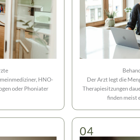
zte
Behand
gemeinmediziner, HNO-
Der Arzt legt die Men
logen oder Phoniater
Therapiesitzungen daue
finden meist 
04