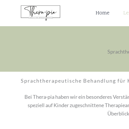
Zum
Inhalt
Home
Le
springen
Sprachthe
Sprachtherapeutische Behandlung für 
Bei Thera·pia haben wir ein besonderes Verstän
speziell auf Kinder zugeschnittene Therapiea
Überblick