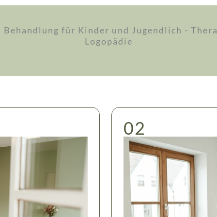
 Behandlung für Kinder und Jugendlich - Thera·
Logopädie
02